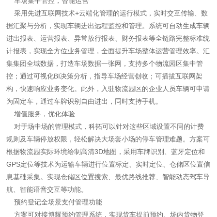
车场集中管控，智能运营
采用先进互联网技术+云端化管理的运行模式，实时交互传输、数
据汇聚与分析，实现车辆进出远程监控和管理。系统可自动生成车辆
进出报表、运营报表、异常放行报表、财务报表等全链路完整标准统
计报表，实现全方位业务管理，全面提升车场整体运营管理效率。汇
集集团全域数据，打造车场数据一张网，支持多个物流园区集中管
控；通过可视化BI决策分析，指导车场经营创收；可插拔互联网架
构，快速响应业务变化。此外，入驻物流园区的企业人员车辆可申请
为固定车，通过车牌识别自由进出，同时支持手机。
增值服务，优化体验
对于场中场的管理模式，科拓可以针对这些区域设置不同的计费
规则及车辆停放权限，轻松解决大场套小场的停车管理难题。方案可
根据物流园实际环境绘制高清3D地图，采用车牌识别、蓝牙定位和
GPS定位等技术为运输车辆进行位置标定、实时定位、仓储区位置信
息基础采集。实现仓储区位置搜索、最优路线推荐、智能动态驾车导
航、智能语音交互等功能。
预约登记全场景支付管理功能
方案可对接博耀预约管理系统，实现货车提前预约、场内货物登