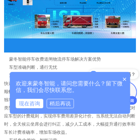
蒙冬智能停车收费道闸物流停车场解决方案优势
车型准确判断，通行无忧
能介绍下产品吗？
通过车牌识别摄像机+AI智能测长摄像机，视频流综合检测分析，
×
欢迎来蒙冬智能，请问您需要什么？留下微
快速同步识别出车牌号码、车长、车型等信息，大小车辆准确判断，
信，我们会尽快联系您。
顺畅通行。此外，根据物流园区业务需求可设置货车与小轿车采用单
独车道分离管控。利用“无人值守+AI测长”技术，准确区分进出车辆
现在咨询
稍后再说
类型，自动识别车辆长度信息，系统根据获取的车长信息自动匹配对
应车型的计费规则，实现停车费用差异化计价。当系统无法自动判断
时，全天候云坐席会进行纠正，减少人工成本，大幅提升通行效率和
车长计费准确率，增加车场收益。